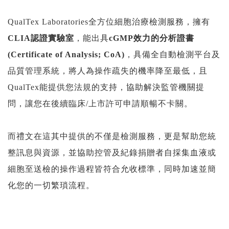
QualTex Laboratories
全方位細胞治療檢測服務，擁有
CLIA
認證實驗室
，能出具
cGMP
效力的分析證書
(Certificate of Analysis; CoA)
，具備全自動檢測平台及
品質管理系統，將人為操作疏失的機率降至最低，且
QualTex
能提供您法規的支持，協助解決監管機關提
問，讓您在後續臨床
/
上市許可申請順暢不卡關。
而禮文在這其中提供的不僅是檢測服務，更是幫助您統
整訊息與資源，並協助控管及紀錄捐贈者自採集血液或
細胞至送檢的操作過程皆符合允收標準，同時加速並簡
化您的一切繁瑣流程。