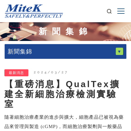
新聞集錦
新聞集錦
2024/03/27
最新消息
【重磅消息】QualTex擴
建全新細胞治療檢測實驗
室
隨著細胞治療產業的進步與擴大，細胞產品已被視為藥
品來管理與製造
(cGMP)
，而細胞治療製劑與一般藥品