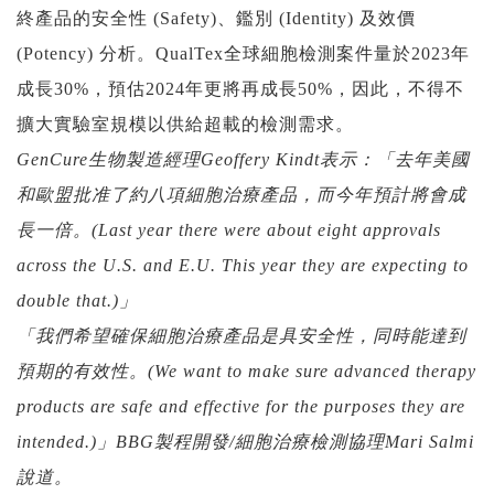
終產品的安全性
(Safety)
、鑑別
(Identity)
及效價
(Potency)
分析。
QualTex
全球細胞檢測案件量於
2023
年
成長
30%
，預估
2024
年更將再成長
50%
，因此，不得不
擴大實驗室規模以供給超載的檢測需求。
GenCure
生物製造經理
Geoffery Kindt
表示
：
「去年美國
和歐盟批准了約八項細胞治療產品，而今年預計將會成
長一倍。
(Last year there were about eight approvals
across the U.S. and E.U. This year they are expecting to
double that.)
」
「我
們希望確保細胞治療產品是具安全性，同時能達到
預期的有效性。
(We want to make sure advanced therapy
products are safe and effective for the purposes they are
intended.)
」
BBG
製程開發
/
細胞治療檢測協理
Mari Salmi
說道。