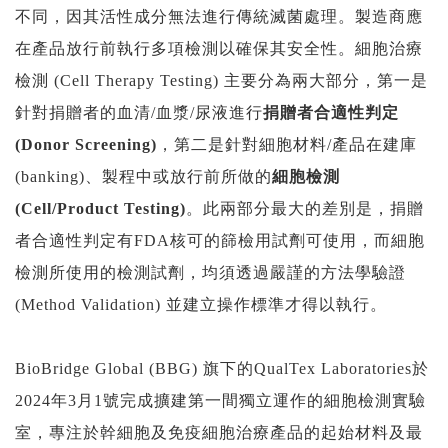
不同，因其活性成分無法進行傳統滅菌處理。製造商應
在產品放行前執行多項檢測以確保其安全性。細胞治療
檢測
(Cell Therapy Testing)
主要分為兩大部分，第一是
針對捐贈者的血清
/
血漿
/
尿液進行
捐贈者合適性判定
(Donor Screening)
，第二是針對細胞材料
/
產品在建庫
(banking)
、製程中或放行前所做的
細胞檢測
(Cell/Product Testing)
。此兩部分最大的差別是，捐贈
者合適性判定有
FDA
核可的篩檢用試劑可使用，而細胞
檢測所使用的檢測試劑，均須透過嚴謹的方法學驗證
(Method Validation)
並建立操作標準才得以執行。
BioBridge Global (BBG)
旗下的
QualTex Laboratories
於
2024
年
3
月
1
號完成擴建第一間獨立運作的細胞檢測實驗
室，專注於幹細胞及免疫細胞治療產品的起始材料及最