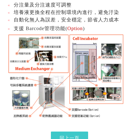
分注量及分注速度可調整
«
培養液更換全程在控制環境內進行，避免汙染
«
自動化無人為誤差，安全穩定，節省人力成本
«
支援
Barcode
管理功能
(
Option
)
«