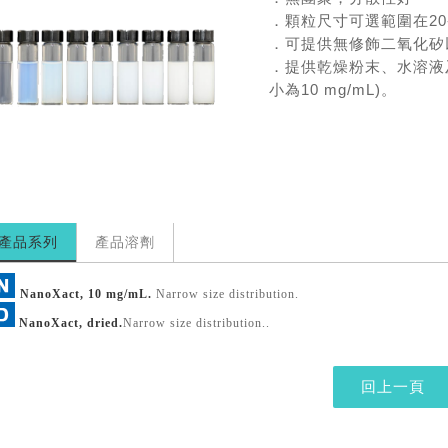
．顆粒尺寸可選範圍在20-40
．可提供無修飾二氧化矽
．提供乾燥粉末、水溶液及Et
小為10 mg/mL)。
產品系列
產品溶劑
NanoXact, 10 mg/mL.
Narrow size distribution.
NanoXact, dried.
Narrow size distribution..