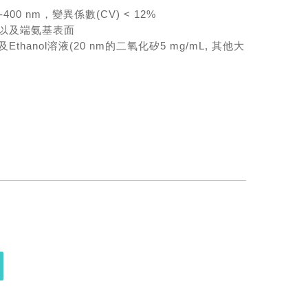
0 nm，變異係數(CV) < 12%
以及端氨基表面
hanol溶液(20 nm的二氧化矽5 mg/mL, 其他大