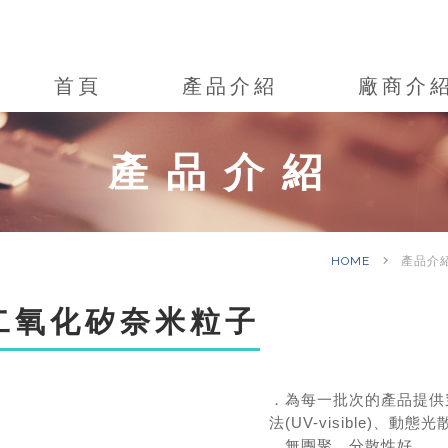
首頁
產品介紹
廠商介
產品介紹
keyboard_arrow_right
HOME
產品介
二氧化矽奈米粒子
．為每一批次的產品提供穿
法(UV-visible)、動態
．無團聚，分散性好