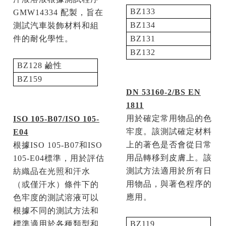
BZ133
GMW14334
配製，旨在
BZ134
測試汽車裝飾材料和組
件的耐化學性。
BZ131
BZ132
BZ128
鹼性
BZ159
DN 53160-2/BS EN
1811
用於確定常用物品的色
ISO 105-B07/ISO 105-
牢度。該測試確定材料
E04
上的著色是否會從日常
根據
ISO 105-B07
和
ISO
用品轉移到皮膚上。該
105-E04
標準，用於評估
測試方法適用於所有日
紡織品在光照和汗水
用物品，與著色程序的
（或僅汗水）條件下的
應用。
色牢度的測試溶液可以
根據不同的測試方法和
標準適用於各種類型和
BZ119