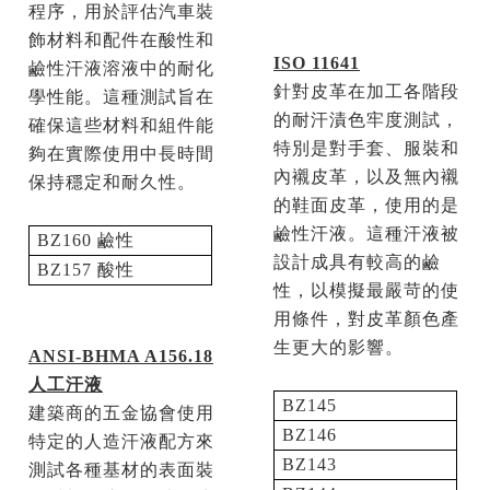
程序，用於評估汽車裝
飾材料和配件在酸性和
ISO 11641
鹼性汗液溶液中的耐化
針對皮革在加工各階段
學性能。這種測試旨在
的耐汗漬色牢度測試，
確保這些材料和組件能
特別是對手套、服裝和
夠在實際使用中長時間
內襯皮革，以及無內襯
保持穩定和耐久性。
的鞋面皮革，使用的是
鹼性汗液。這種汗液被
BZ160
鹼性
設計成具有較高的鹼
BZ157
酸性
性，以模擬最嚴苛的使
用條件，對皮革顏色產
生更大的影響。
ANSI-BHMA A156.18
人工汗液
BZ145
建築商的五金協會使用
BZ146
特定的人造汗液配方來
BZ143
測試各種基材的表面裝