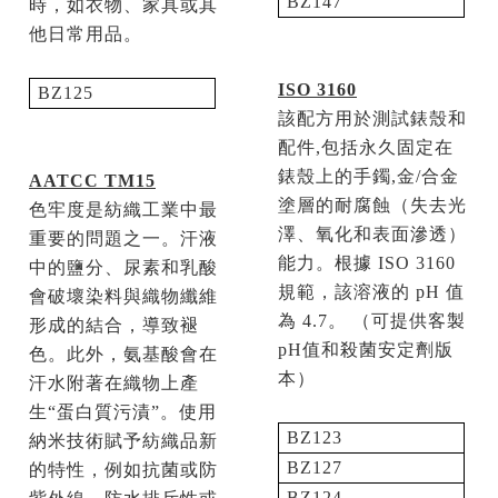
BZ147
時，如衣物、家具或其
他日常用品。
ISO 3160
BZ125
該配方用於測試錶殼和
配件
,
包括永久固定在
錶殼上的手鐲
,
金
/
合金
AATCC TM15
塗層的耐腐蝕（失去光
色牢度是紡織工業中最
澤、氧化和表面滲透）
重要的問題之一。汗液
能力。根據
ISO 3160
中的鹽分、尿素和乳酸
規範，該溶液的
pH
值
會破壞染料與織物纖維
為
4.7
。 （可提供客製
形成的結合，導致褪
pH
值和殺菌安定劑版
色。此外，氨基酸會在
本）
汗水附著在織物上產
生“蛋白質污漬”。使用
BZ123
納米技術賦予紡織品新
BZ127
的特性，例如抗菌或防
BZ124