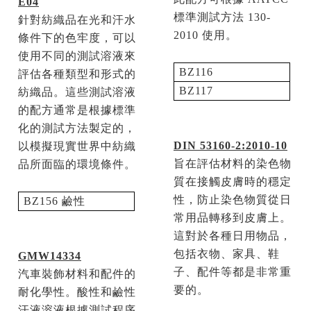
E04
標準測試方法
130-
針對紡織品在光和汗水
2010
使用。
條件下的色牢度，可以
使用不同的測試溶液來
BZ116
評估各種類型和形式的
BZ117
紡織品。這些測試溶液
的配方通常是根據標準
化的測試方法製定的，
DIN 53160-2:2010-10
以模擬現實世界中紡織
旨在評估材料的染色物
品所面臨的環境條件。
質在接觸皮膚時的穩定
性，防止染色物質從日
BZ156
鹼性
常用品轉移到皮膚上。
這對於各種日用物品，
包括衣物、家具、鞋
GMW14334
子、配件等都是非常重
汽車裝飾材料和配件的
要的。
耐化學性。酸性和鹼性
汗液溶液根據測試程序