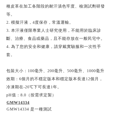
種皮革在加工各階段的耐汗漬色牢度、檢測試劑研發
等。
2.
模擬汗液，
4
度保存，常溫運輸。
3.
本汗液僅限專業人士研究使用，不能用於臨床診
斷、治療、食品或藥品，且不能存放在一般民宅中。
4.
為了您的安全和健康，請穿戴實驗服和一次性手
套。
包裝大小：
100
毫升、
200
毫升、
500
毫升、
1000
毫升
效期：
6
個月的不穩定版本和穩定版本長達
12
個月，
冷凍期在
-20
℃下可長達
1
年。
pH
值：
8.0
（按需求定製）
GMW14334
GMW14334
是一種測試