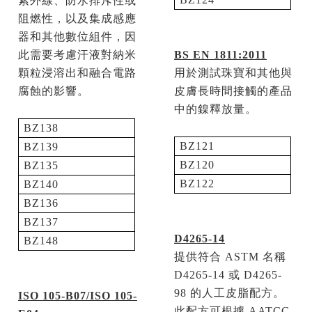
紫外線、防水排斥性或
阻燃性，以及集成感應
器和其他數位組件，因
此需要考慮汗液對納米
BS EN 1811:2011
顆粒浸溶出和融合電路
用於測試珠寶和其他與
腐蝕的影響。
皮膚長時間接觸的產品
中的鎳釋放量。
BZ138
BZ121
BZ139
BZ120
BZ135
BZ122
BZ140
BZ136
BZ137
D4265-14
BZ148
提供符合
ASTM
名稱
D4265-14
或
D4265-
98
的人工皮脂配方。
ISO 105-B07/ISO 105-
此配方可根據
AATCC