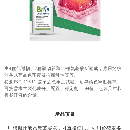
ㅤㅤ
由4種代謝物、7種礦物質和19種氨基酸所組成，應用於檢
測各式商品色牢度及抗腐蝕性等等。
檢測ISO 11641 皮革之色牢度試驗、耐旱漬色牢度標準。
可按需求客製化成分、配置、穩定劑、pH值、包裝尺寸和
模擬汗液的含量。
產品項目
1.
模擬汗液為無菌溶液，可直接使用。可用於確定各