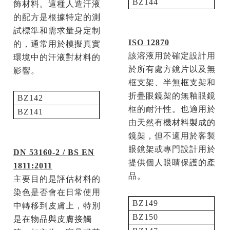
BZ144
飾材料。這種人造汗液
的配方是根據特定的測
試標準和需求量身定制
ISO 12870
的，通常用於模擬真實
該溶液用於確定設計用
環境中的汗液對材料的
於所有處方鏡片以及無
影響。
框支架、半無框支架和
折疊眼鏡架的無釉眼鏡
BZ142
框的耐汗性。
也適用於
BZ141
由天然有機材料製成的
鏡架，但不適用於客製
眼鏡架或專門設計用於
DN 53160-2 / BS EN
提供個人眼睛保護的產
1811:2011
品。
主要目的是評估材料的
染色是否會在日常使用
BZ149
中轉移到皮膚上，特別
BZ150
是在物品與皮膚接觸