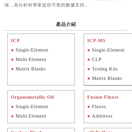
域，為分析科學家提供可靠的數據支持。
產品介紹
ICP
ICP-MS
●
Single-Element
●
Single-Element
●
Multi-Element
●
CLP
●
Matrix Blanks
●
Testing Kits
●
Matrix Blanks
Organometallic Oil
Fusion Fluxes
●
Single-Element
●
Fluxes
●
Multi-Element
●
Additives