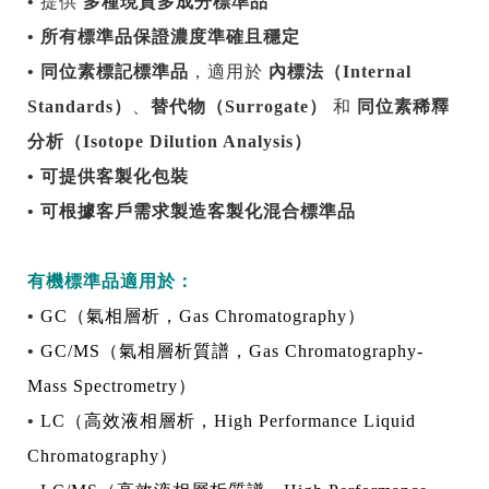
•
提供
多種現貨多成分標準品
•
所有標準品保證濃度準確且穩定
•
同位素標記標準品
，適用於
內標法（
Internal
Standards
）
、
替代物（
Surrogate
）
和
同位素稀釋
分析（
Isotope Dilution Analysis
）
•
可提供客製化包裝
•
可根據客戶需求製造客製化混合標準品
有機標準品適用於：
•
GC
（氣相層析，
Gas Chromatography
）
•
GC/MS
（氣相層析質譜，
Gas Chromatography-
Mass Spectrometry
）
•
LC
（高效液相層析，
High Performance Liquid
Chromatography
）