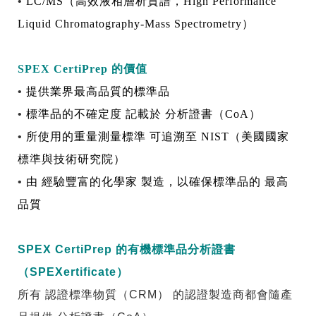
•
LC/MS
（高效液相層析質譜，
High Performance
Liquid Chromatography-Mass Spectrometry
）
SPEX
CertiPrep
的價值
•
提供業界最高品質的標準品
•
標準品的不確定度
記載於
分析證書（
CoA
）
•
所使用的重量測量標準
可追溯至
NIST
（美國國家
標準與技術研究院）
•
由
經驗豐富的化學家
製造，以確保標準品的
最高
品質
SPEX CertiPrep 的有機標準品分析證書
（SPEXertificate）
所有 認證標準物質（CRM） 的認證製造商都會隨產