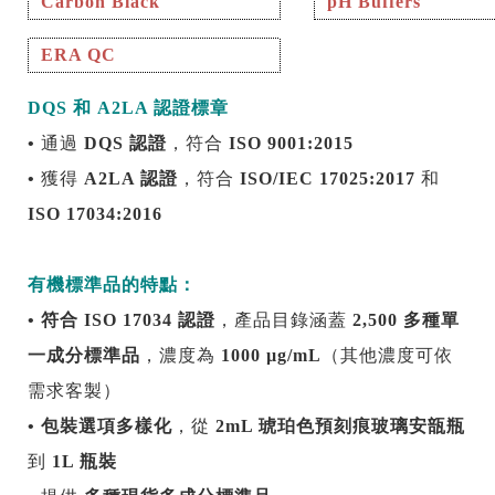
Carbon Black
pH Buffers
ERA QC
DQS
和
A2LA
認證標章
•
通過
DQS
認證
，符合
ISO 9001:2015
•
獲得
A2LA
認證
，符合
ISO/IEC 17025:2017
和
ISO 17034:2016
有機標準品的特點：
•
符合
ISO 17034
認證
，產品目錄涵蓋
2,500
多種單
一成分標準品
，濃度為
1000 µg/mL
（其他濃度可依
需求客製）
•
包裝選項多樣化
，從
2mL
琥珀色預刻痕玻璃安瓿瓶
到
1L
瓶裝