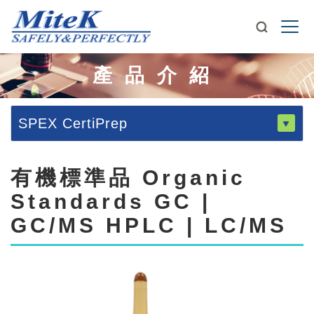
產品介紹
SPEX CertiPrep
有機標準品 Organic
Standards GC |
GC/MS HPLC | LC/MS