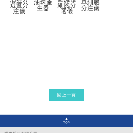
油珠產
單細胞
選暨分
細胞分
生器
分注儀
注儀
選儀
TOP